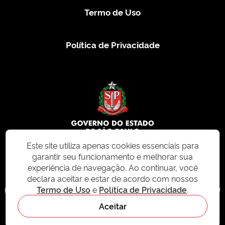
Termo de Uso
Política de Privacidade
Este site utiliza apenas cookies essenciais para
garantir seu funcionamento e melhorar sua
© 2026 CMS.SP.GOV.BR. Todos os direitos reservados.
experiência de navegação. Ao continuar, você
declara aceitar e estar de acordo com nossos
Este site e todo o seu conteúdo, incluindo textos, imagens e design, são
Termo de Uso
e
Política de Privacidade
.
protegidos por direitos autorais e não podem ser reproduzidos, distribuídos ou
modificados sem permissão expressa. Para mais informações ou para
Aceitar
solicitações de uso, acesse nosso site
cms.sp.gov.br
- sistema de
gerenciamento de conteúdo do Estado de São Paulo.