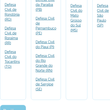
Defesa
da Paraíba
Defesa
Defesa
Civil de
(PB)
Civil do
Civil de
Rondônia
Mato
São
Defesa Civil
(RO)
Grosso
Paulo
de
do Sul
(SP)
Defesa
Pernambuco
(MS)
Civil de
(PE)
Roraima
Defesa Civil
(RR)
do Piauí (PI)
Defesa
Defesa Civil
Civil do
do Rio
Tocantins
Grande do
(TO)
Norte (RN)
Defesa Civil
de Sergipe
(SE)