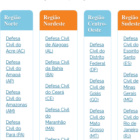
Região
Região
Região
Região
Norte
Nordeste
Centro-
Sudeste
Oeste
Defesa
Defesa Civil
Defesa
Civil do
de Alagoas
Defesa
Civil do
Acre (AC)
(AL)
Civil do
Espírito
Distrito
Santo
Defesa
Defesa Civil
Federal
(ES)
Civil do
da Bahia
(DF)
Amapá
(BA)
Defesa
(AP)
Defesa
Civil de
Defesa Civil
Civil de
Minas
Defesa
do Ceará
Goiás
Gerais
Civil do
(CE)
(GO)
(MG)
Amazonas
Defesa Civil
(AM)
Defesa
Defesa
do
Civil do
Civil do
Defesa
Maranhão
Mato
Rio de
Civil do
(MA)
Grosso
Janeiro
Pará (PA)
(MT)
(RJ)
Defesa Civil